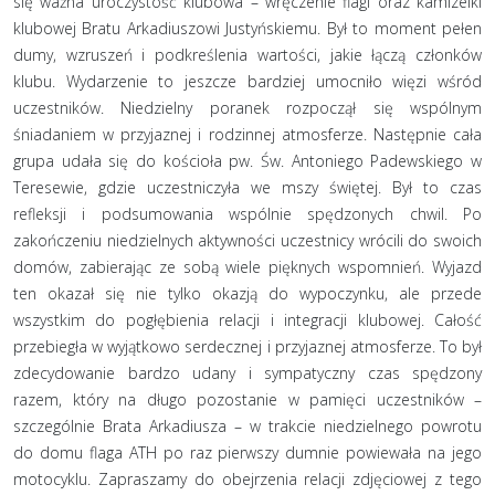
się ważna uroczystość klubowa – wręczenie flagi oraz kamizelki
klubowej Bratu Arkadiuszowi Justyńskiemu. Był to moment pełen
dumy, wzruszeń i podkreślenia wartości, jakie łączą członków
klubu. Wydarzenie to jeszcze bardziej umocniło więzi wśród
uczestników. Niedzielny poranek rozpoczął się wspólnym
śniadaniem w przyjaznej i rodzinnej atmosferze. Następnie cała
grupa udała się do kościoła pw. Św. Antoniego Padewskiego w
Teresewie, gdzie uczestniczyła we mszy świętej. Był to czas
refleksji i podsumowania wspólnie spędzonych chwil. Po
zakończeniu niedzielnych aktywności uczestnicy wrócili do swoich
domów, zabierając ze sobą wiele pięknych wspomnień. Wyjazd
ten okazał się nie tylko okazją do wypoczynku, ale przede
wszystkim do pogłębienia relacji i integracji klubowej. Całość
przebiegła w wyjątkowo serdecznej i przyjaznej atmosferze. To był
zdecydowanie bardzo udany i sympatyczny czas spędzony
razem, który na długo pozostanie w pamięci uczestników –
szczególnie Brata Arkadiusza – w trakcie niedzielnego powrotu
do domu flaga ATH po raz pierwszy dumnie powiewała na jego
motocyklu. Zapraszamy do obejrzenia relacji zdjęciowej z tego