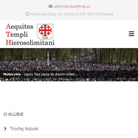
athmotoclub@wp.pl
Adres siedziby: ul. Zielna 2/4 87-800 Włocławek
O KLUBIE
Trochę historii