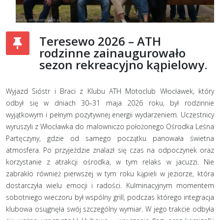
Teresewo 2026 – ATH
rodzinne zainaugurowało
sezon rekreacyjno kąpielowy.
Wyjazd Sióstr i Braci z Klubu ATH Motoclub Włocławek, który
odbył się w dniach 30–31 maja 2026 roku, był rodzinnie
wyjątkowym i pełnym pozytywnej energii wydarzeniem. Uczestnicy
wyruszyli z Włocławka do malowniczo położonego Ośrodka Leśna
Partęczyny, gdzie od samego początku panowała świetna
atmosfera. Po przyjeździe znalazł się czas na odpoczynek oraz
korzystanie z atrakcji ośrodka, w tym relaks w jacuzzi. Nie
zabrakło również pierwszej w tym roku kąpieli w jeziorze, która
dostarczyła wielu emocji i radości. Kulminacyjnym momentem
sobotniego wieczoru był wspólny grill, podczas którego integracja
klubowa osiągnęła swój szczególny wymiar. W jego trakcie odbyła