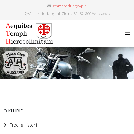
athmotoclub@wp.pl
Adres siedziby: ul. Zielna 2/4 87-800 Włocławek
O KLUBIE
Trochę historii