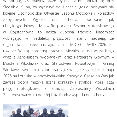
W sobotę, 25 kwietnia 2026 Rycerze ATH spotkali się przy
Siedzibie Klubu, by wyruszyć do Lichenia, gdzie odbywało się
kolejne Ogólnopolskie Otwarcie Sezonu Motocykli i Pojazdów
Zabytkowych. Wyjazd do Lichenia, podobnie jak
ubiegłotygodniowy udział w Rozpoczęciu Sezonu Motocyklowego
w Częstochowie, to nasza klubowa tradycja. Natomiast
wybiegając w niedaleką przyszłość, mamy nadzieję, że
organizowane przez nas wydarzenie MOTO – AERO 2026 jest
również Waszą coroczną tradycją. Niezależnie od wszystkiego
wraz z Aeroklubem Włocławskim oraz Partnerem Głównym –
Miastem Włocławek oraz Starostwem Powiatowym i Gminą
Włocławek serdecznie zapraszamy już w najbliższy piątek 1 maja
2026 na Lotnisko w podwłocławskim Kruszynie. Czeka na Was jak
zawsze dobra muzyka, liczne konkursy i atrakcje, które łączą
pasję motocyklową z lotniczą. Zapraszamy Wszystkich
Zainteresowanych a poniżej klika fotek z wypadu do Lichenia.