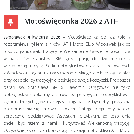
Motoświęconka 2026 z ATH
Włocławek 4 kwietnia 2026
– Motoświęconka po raz kolejny
rozbrzmiewa rykiem silników! ATH Moto Club Włocławek jak co
roku zorganizowało tradycyjne Wielkanocne święcenie pokarmów
w parafii św. Stanisława BM, łącząc pasję do dwóch kółek z
wielkanocną tradycją. Setki motocyklistów oraz zainteresowanych
z Włocławka i regionu kujawsko-pomorskiego zjechało się na plac
przy kościele, by tradycyjnie poświęcić swoje koszyczki. Proboszcz
parafii św. Stanisława BM x Sławomir Deręgowski nie tylko
pobłogosławił pokarmy ale również przybyłych motocyklistów i
zgromadzonych gdyż dzisiejsza pogada nie była zbyt przyjazna
do poruszania się na dwóch kołach. Dlatego pragniemy bardzo
serdecznie podziękować Wszystkim przybyłym, że tego dnia
chcieli być razem z nami i kultywować Wielkanocną tradycję.
Oczywiście jak co roku korzystając z okazji motocykliści ATH Moto