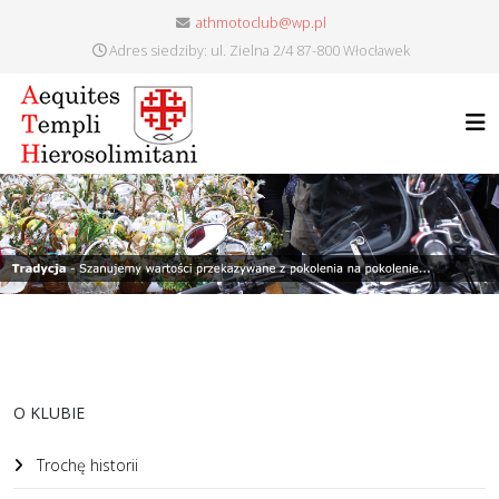
athmotoclub@wp.pl
Adres siedziby: ul. Zielna 2/4 87-800 Włocławek
O KLUBIE
Trochę historii