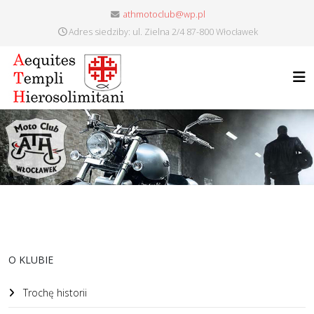
athmotoclub@wp.pl
Adres siedziby: ul. Zielna 2/4 87-800 Włocławek
O KLUBIE
Trochę historii