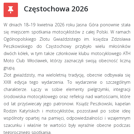
Częstochowa 2026
W dniach 18–19 kwietnia 2026 roku Jasna Góra ponownie stała
się miejscem spotkania motocyklistów z całej Polski. W ramach
Ogólnopolskiego Zlotu Gwiaździstego im. księdza Zdzisława
Peszkowskiego do Częstochowy przybyło wielu miłośników
dwóch kółek, w tym także członkowie klubu motocyklowego ATH
Moto Club Włocławek, którzy zaznaczyli swoją obecność liczną
grupą.
Zlot gwiaździsty, ma wieloletnią tradycję, obecnie odbywała się
XXIII edycja tego wydarzenia. To wydarzenie o szczególnym
charakterze. Łączy w sobie elementy pielgrzymki, integracji
środowiska motocyklowego oraz refleksji nad wartościami, które
od lat przyświecały jego patronowi. Ksiądz Peszkowski, kapelan
Rodzin Katyńskich i motocyklistów, pozostawił po sobie ideę
wspólnoty opartej na pamięci, odpowiedzialności i wzajemnym
szacunku i właśnie te wartości były wyraźnie obecne podczas
tegorocznego spotkania.